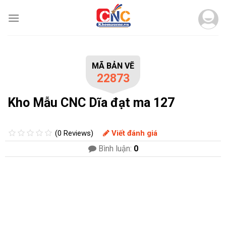
Skip
to
content
MÃ BẢN VẼ
22873
Kho Mẫu CNC Dĩa đạt ma 127
(0 Reviews)
Viết đánh giá
Bình luận:
0