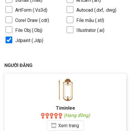
3dmax (.max)
Artcam (.art)
ArtForm (.Vs3d)
Autocad (.dxf, .dwg)
Corel Draw (.cdr)
File mẫu (.stl)
File Obj (.Obj)
Illustrator (.ai)
Jdpaint (.Jdp)
NGƯỜI ĐĂNG
Timinlee
(Hạng đồng)
Xem
trang