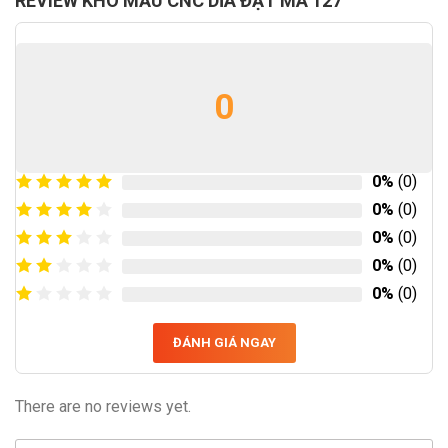
REVIEW KHO MẪU CNC DĨA ĐẠT MA 127
0
0%
(0)
0%
(0)
0%
(0)
0%
(0)
0%
(0)
ĐÁNH GIÁ NGAY
There are no reviews yet.