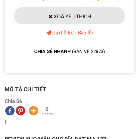
XOÁ YÊU THÍCH
Gửi hỗ trợ - Báo lỗi
CHIA SẺ NHANH
(BẢN VẼ 22873)
MÔ TẢ CHI TIẾT
Chia Sẻ
0
Shares
f