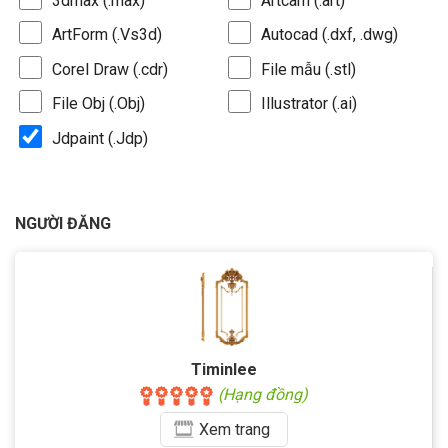
3dmax (.max)
Artcam (.art)
ArtForm (.Vs3d)
Autocad (.dxf, .dwg)
Corel Draw (.cdr)
File mẫu (.stl)
File Obj (.Obj)
Illustrator (.ai)
Jdpaint (.Jdp)
NGƯỜI ĐĂNG
Timinlee
(Hạng đồng)
Xem
trang