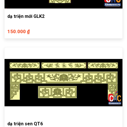
dạ triện mới GLK2
150.000 ₫
dạ triện sen QT6