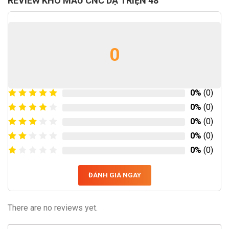
REVIEW KHO MẪU CNC DẠ TRIỆN 48
0
0%
(0)
0%
(0)
0%
(0)
0%
(0)
0%
(0)
ĐÁNH GIÁ NGAY
There are no reviews yet.