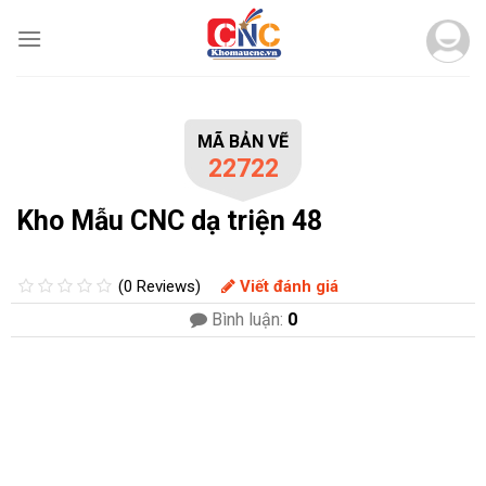
Skip
to
content
MÃ BẢN VẼ
22722
Kho Mẫu CNC dạ triện 48
(0 Reviews)
Viết đánh giá
Bình luận:
0