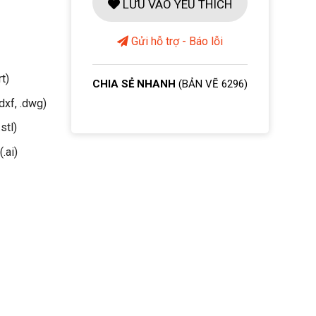
LƯU VÀO YÊU THÍCH
Gửi hỗ trợ - Báo lỗi
rt)
CHIA SẺ NHANH
(BẢN VẼ 6296)
dxf, .dwg)
stl)
(.ai)