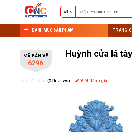
Skip
Search
to
for:
content
DANH MỤC SẢN PHẨM
TRANG C
Huỳnh cửa lá tâ
MÃ BẢN VẼ
6296
(0 Reviews)
Viết đánh giá