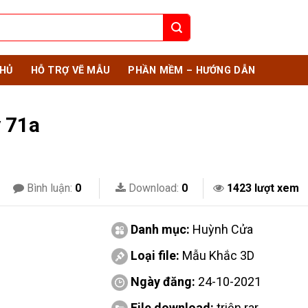
HỦ
HỖ TRỢ VẼ MẪU
PHẦN MỀM – HƯỚNG DẪN
y 71a
Bình luận:
0
Download:
0
1423 lượt xem
Danh mục:
Huỳnh Cửa
Loại file:
Mẫu Khắc 3D
Ngày đăng:
24-10-2021
File download:
triện.rar