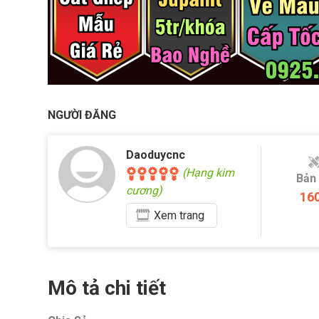
NGƯỜI ĐĂNG
Daoduycnc
(Hạng kim
Bản
cương)
16
Xem
trang
Mô tả chi tiết