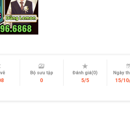
 vẽ
Bộ sưu tập
Đánh giá(0)
Ngày t
08
0
5/5
15/10