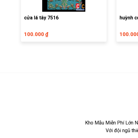
cửa lá tây 7516
huỳnh c
100.000 ₫
100.00
Kho Mẫu Miễn Phí Lớn Nh
Với đội ngũ th