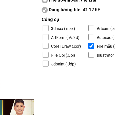
Dung lượng file:
41.12 KB
Công cụ
3dmax (.max)
Artcam (.a
ArtForm (.Vs3d)
Autocad (.
Corel Draw (.cdr)
File mẫu (.
File Obj (.Obj)
Illustrator 
Jdpaint (.Jdp)