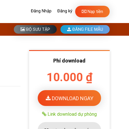
Đăng Nhập
Đăng ký
Nạp tiền
BỘ SƯU TẬP
ĐĂNG FILE MẪU
Phí download
10.000 ₫
DOWNLOAD NGAY
Link download dự phòng