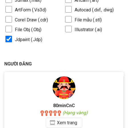
3dmax (.max)
Artcam (.art)
ArtForm (.Vs3d)
Autocad (.dxf, .dwg)
Corel Draw (.cdr)
File mẫu (.stl)
File Obj (.Obj)
Illustrator (.ai)
Jdpaint (.Jdp)
NGƯỜI ĐĂNG
80minCnC
(Hạng vàng)
Xem
trang