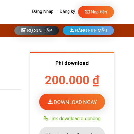
Đăng Nhập
Đăng ký
Nạp tiền
BỘ SƯU TẬP
ĐĂNG FILE MẪU
Phí download
200.000 ₫
DOWNLOAD NGAY
Link download dự phòng