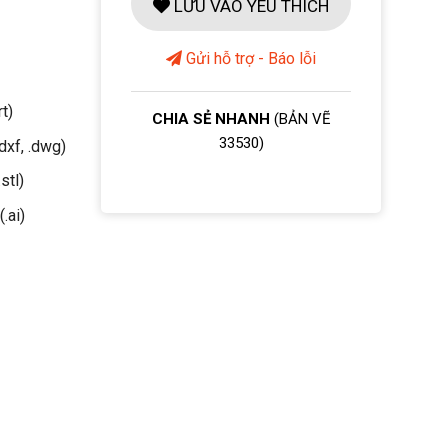
LƯU VÀO YÊU THÍCH
Gửi hỗ trợ - Báo lỗi
rt)
CHIA SẺ NHANH
(BẢN VẼ
33530)
dxf, .dwg)
stl)
(.ai)