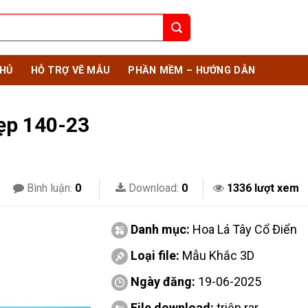
HỦ
HỖ TRỢ VẼ MẪU
PHẦN MỀM – HƯỚNG DẪN
đẹp 140-23
Bình luận:
0
Download:
0
1336 lượt xem
Danh mục:
Hoa Lá Tây Cổ Điển
Loại file:
Mẫu Khắc 3D
Ngày đăng:
19-06-2025
File download:
triện.rar