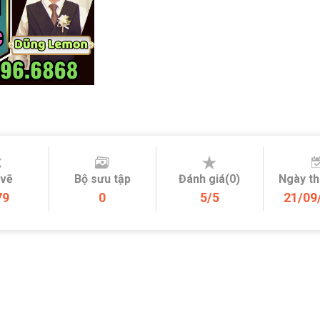
 vẽ
Bộ sưu tập
Đánh giá(0)
Ngày t
79
0
5/5
21/09