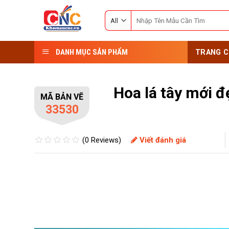
Skip
Search
to
for:
content
DANH MỤC SẢN PHẨM
TRANG C
Hoa lá tây mới 
MÃ BẢN VẼ
33530
(0 Reviews)
Viết đánh giá