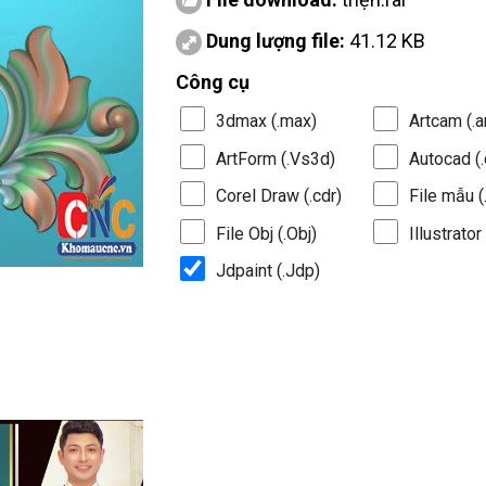
Dung lượng file:
41.12 KB
Công cụ
3dmax (.max)
Artcam (.a
ArtForm (.Vs3d)
Autocad (.
Corel Draw (.cdr)
File mẫu (.
File Obj (.Obj)
Illustrator 
Jdpaint (.Jdp)