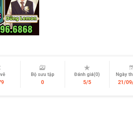
 vẽ
Bộ sưu tập
Đánh giá(0)
Ngày t
79
0
5/5
21/09