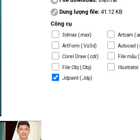
Dung lượng file:
41.12 KB
Công cụ
3dmax (.max)
Artcam (.a
ArtForm (.Vs3d)
Autocad (.
Corel Draw (.cdr)
File mẫu (.
File Obj (.Obj)
Illustrator 
Jdpaint (.Jdp)