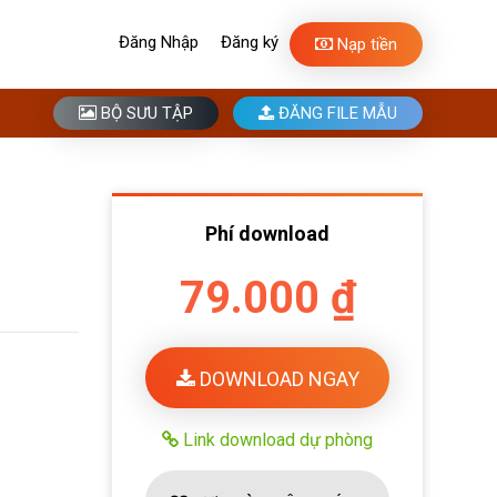
Đăng Nhập
Đăng ký
Nạp tiền
BỘ SƯU TẬP
ĐĂNG FILE MẪU
Phí download
79.000 ₫
DOWNLOAD NGAY
Link download dự phòng