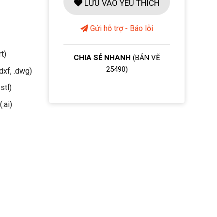
LƯU VÀO YÊU THÍCH
Gửi hỗ trợ - Báo lỗi
rt)
CHIA SẺ NHANH
(BẢN VẼ
25490)
dxf, .dwg)
stl)
(.ai)