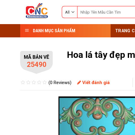
Skip
Search
to
for:
content
DANH MỤC SẢN PHẨM
TRANG C
Hoa lá tây đẹp m
MÃ BẢN VẼ
25490
(0 Reviews)
Viết đánh giá