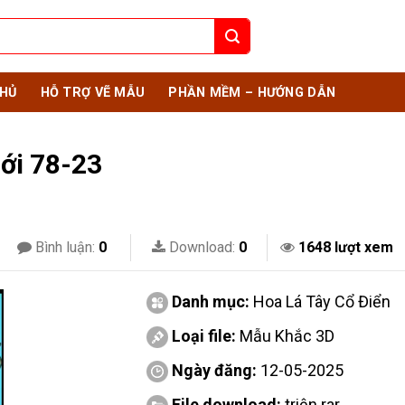
HỦ
HỖ TRỢ VẼ MẪU
PHẦN MỀM – HƯỚNG DẪN
ới 78-23
Bình luận:
0
Download:
0
1648 lượt xem
Danh mục:
Hoa Lá Tây Cổ Điển
Loại file:
Mẫu Khắc 3D
Ngày đăng:
12-05-2025
File download:
triện.rar