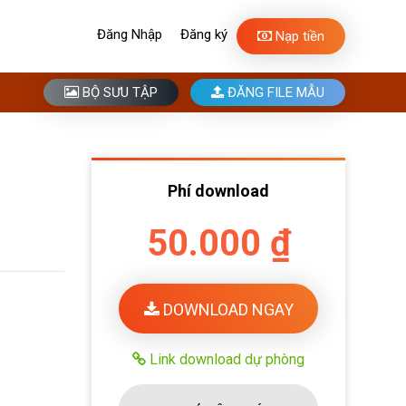
Đăng Nhập
Đăng ký
Nạp tiền
BỘ SƯU TẬP
ĐĂNG FILE MẪU
Phí download
50.000 ₫
DOWNLOAD NGAY
Link download dự phòng