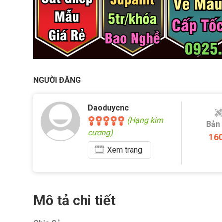
NGƯỜI ĐĂNG
Daoduycnc
(Hạng kim
Bản
cương)
16
Xem
trang
Mô tả chi tiết