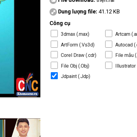
Dung lượng file:
41.12 KB
Công cụ
3dmax (.max)
Artcam (.a
ArtForm (.Vs3d)
Autocad (.
Corel Draw (.cdr)
File mẫu (.
File Obj (.Obj)
Illustrator 
Jdpaint (.Jdp)