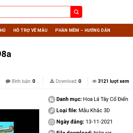
HỦ
HỖ TRỢ VẼ MẪU
PHẦN MỀM – HƯỚNG DẪN
98a
Bình luận:
0
Download:
0
3121 lượt xem
Danh mục:
Hoa Lá Tây Cổ Điển
Loại file:
Mẫu Khắc 3D
Ngày đăng:
13-11-2021
File download:
triện.rar