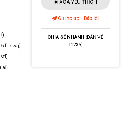
XOÁ YÊU THÍCH
Gửi hỗ trợ - Báo lỗi
rt)
CHIA SẺ NHANH
(BẢN VẼ
11235)
dxf, .dwg)
stl)
(.ai)