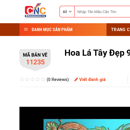
Skip
Search
to
for:
content
DANH MỤC SẢN PHẨM
TRANG C
Hoa Lá Tây Đẹp 
MÃ BẢN VẼ
11235
(0 Reviews)
Viết đánh giá