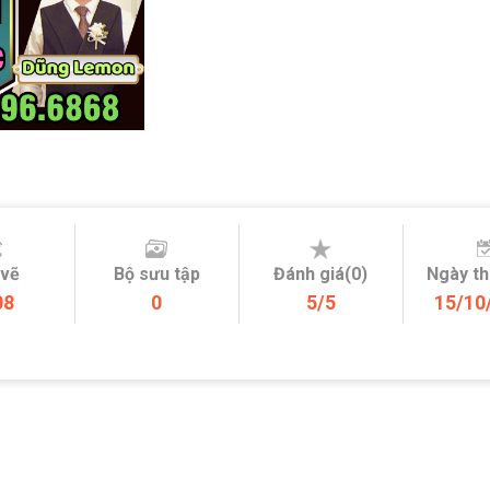
 vẽ
Bộ sưu tập
Đánh giá(0)
Ngày t
08
0
5/5
15/10