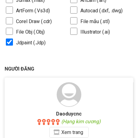
3dmax (.max)
Artcam (.art)
ArtForm (.Vs3d)
Autocad (.dxf, .dwg)
Corel Draw (.cdr)
File mẫu (.stl)
File Obj (.Obj)
Illustrator (.ai)
Jdpaint (.Jdp)
NGƯỜI ĐĂNG
Daoduycnc
(Hạng kim cương)
Xem
trang