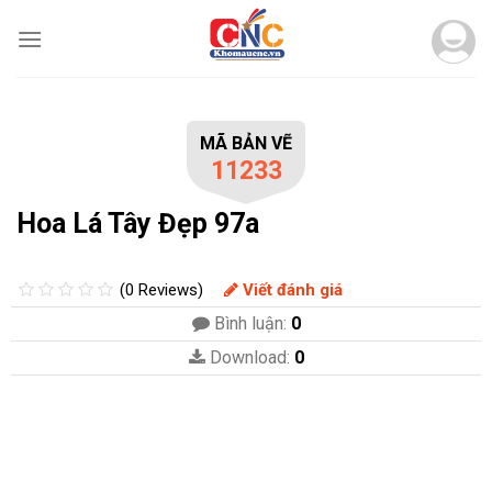
Skip
to
content
MÃ BẢN VẼ
11233
Hoa Lá Tây Đẹp 97a
(0 Reviews)
Viết đánh giá
Bình luận:
0
Download:
0