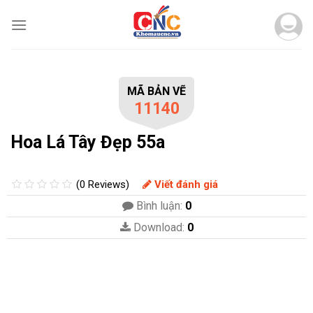
Skip
to
content
MÃ BẢN VẼ
11140
Hoa Lá Tây Đẹp 55a
(0 Reviews)
Viết đánh giá
Bình luận:
0
Download:
0