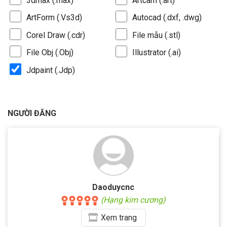
3dmax (.max)
Artcam (.art)
ArtForm (.Vs3d)
Autocad (.dxf, .dwg)
Corel Draw (.cdr)
File mẫu (.stl)
File Obj (.Obj)
Illustrator (.ai)
Jdpaint (.Jdp)
NGƯỜI ĐĂNG
Daoduycnc
(Hạng kim cương)
Xem
trang