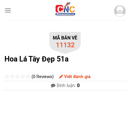
Skip
to
content
MÃ BẢN VẼ
11132
Hoa Lá Tây Đẹp 51a
(0 Reviews)
Viết đánh giá
Bình luận:
0