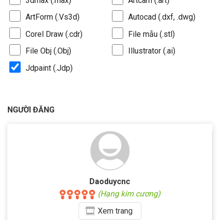
3dmax (.max)
Artcam (.art)
ArtForm (.Vs3d)
Autocad (.dxf, .dwg)
Corel Draw (.cdr)
File mẫu (.stl)
File Obj (.Obj)
Illustrator (.ai)
Jdpaint (.Jdp)
NGƯỜI ĐĂNG
Daoduycnc
(Hạng kim cương)
Xem
trang