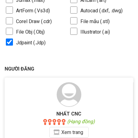
3dmax (.max)
Artcam (.art)
ArtForm (.Vs3d)
Autocad (.dxf, .dwg)
Corel Draw (.cdr)
File mẫu (.stl)
File Obj (.Obj)
Illustrator (.ai)
Jdpaint (.Jdp)
NGƯỜI ĐĂNG
NHẤT CNC
(Hạng đồng)
Xem
trang