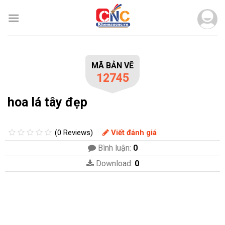
Skip
to
content
MÃ BẢN VẼ
12745
hoa lá tây đẹp
(0 Reviews)
Viết đánh giá
Bình luận:
0
Download:
0