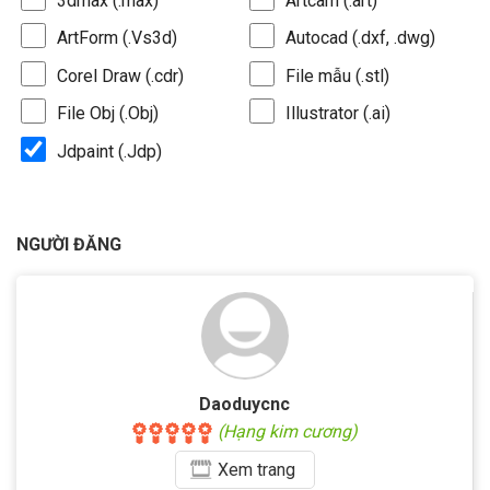
3dmax (.max)
Artcam (.art)
ArtForm (.Vs3d)
Autocad (.dxf, .dwg)
Corel Draw (.cdr)
File mẫu (.stl)
File Obj (.Obj)
Illustrator (.ai)
Jdpaint (.Jdp)
NGƯỜI ĐĂNG
Daoduycnc
(Hạng kim cương)
Xem
trang