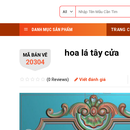
Skip
Search
to
for:
content
DANH MỤC SẢN PHẨM
TRANG C
hoa lá tây cửa
MÃ BẢN VẼ
20304
(0 Reviews)
Viết đánh giá