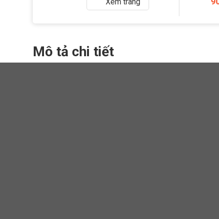
9
Xem
trang
Mô tả chi tiết
Chia Sẻ
bác nào cần vẽ mẫu LH zalo 0944652766
REVIEW HOA LÁ TÂY CỬA
0