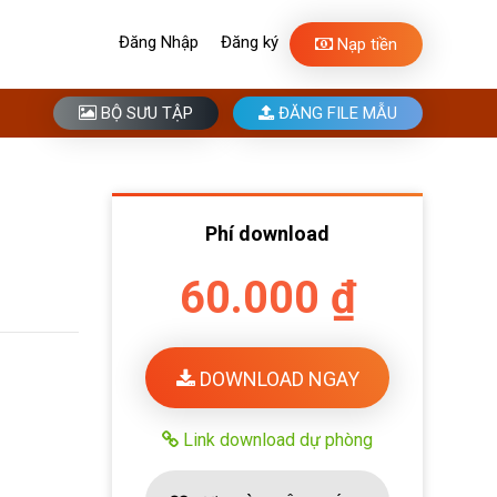
Đăng Nhập
Đăng ký
Nạp tiền
BỘ SƯU TẬP
ĐĂNG FILE MẪU
Phí download
60.000 ₫
DOWNLOAD NGAY
Link download dự phòng