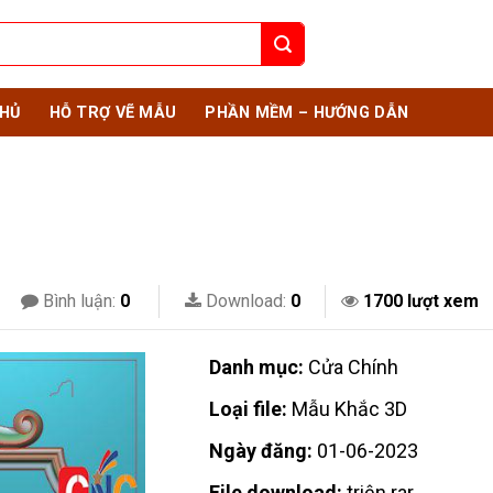
HỦ
HỖ TRỢ VẼ MẪU
PHẦN MỀM – HƯỚNG DẪN
Bình luận:
0
Download:
0
1700 lượt xem
Danh mục:
Cửa Chính
Loại file:
Mẫu Khắc 3D
Ngày đăng:
01-06-2023
File download:
triện.rar