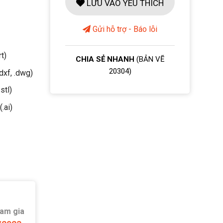
LƯU VÀO YÊU THÍCH
Gửi hỗ trợ - Báo lỗi
rt)
CHIA SẺ NHANH
(BẢN VẼ
20304)
dxf, .dwg)
stl)
(.ai)
ham gia