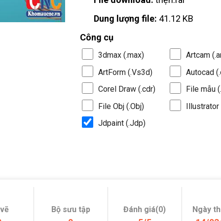
Dung lượng file:
41.12 KB
Công cụ
3dmax (.max)
Artcam (.a
ArtForm (.Vs3d)
Autocad (.
Corel Draw (.cdr)
File mẫu (.
File Obj (.Obj)
Illustrator 
Jdpaint (.Jdp)
 vẽ
Bộ sưu tập
Đánh giá(0)
Ngày t