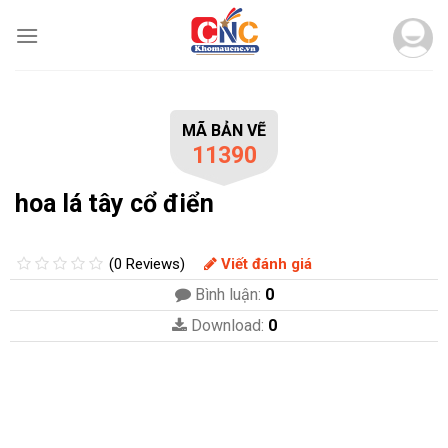
Skip
to
content
MÃ BẢN VẼ
11390
hoa lá tây cổ điển
(0 Reviews)
Viết đánh giá
Bình luận:
0
Download:
0