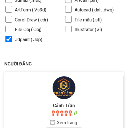
3dmax (.max)
Artcam (.art)
ArtForm (.Vs3d)
Autocad (.dxf, .dwg)
Corel Draw (.cdr)
File mẫu (.stl)
File Obj (.Obj)
Illustrator (.ai)
Jdpaint (.Jdp)
NGƯỜI ĐĂNG
Cảnh Trần
()
Xem
trang