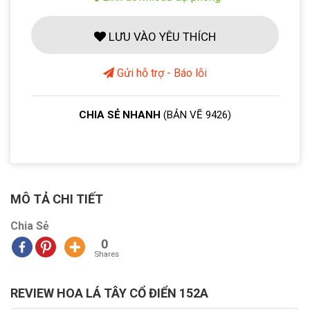
LƯU VÀO YÊU THÍCH
Gửi hỗ trợ - Báo lỗi
CHIA SẺ NHANH
(BẢN VẼ 9426)
MÔ TẢ CHI TIẾT
Chia Sẻ
0
Shares
REVIEW HOA LÁ TÂY CỔ ĐIỂN 152A