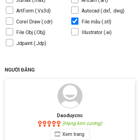
3dmax (.max)
Artcam (.art)
ArtForm (.Vs3d)
Autocad (.dxf, .dwg)
Corel Draw (.cdr)
File mẫu (.stl)
File Obj (.Obj)
Illustrator (.ai)
Jdpaint (.Jdp)
NGƯỜI ĐĂNG
Daoduycnc
(Hạng kim cương)
Xem
trang