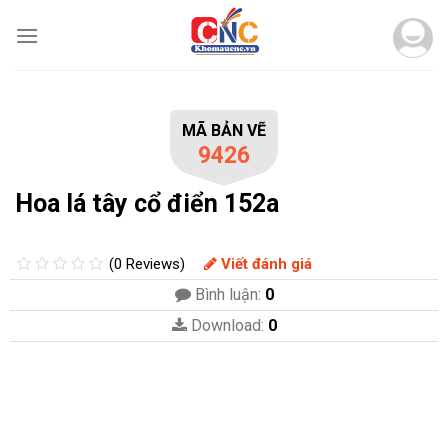
Skip
to
content
MÃ BẢN VẼ
9426
Hoa lá tây cổ điển 152a
(0 Reviews)
Viết đánh giá
Bình luận:
0
Download:
0