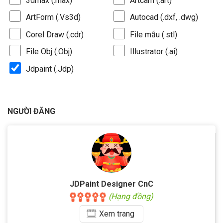
3dmax (.max)
Artcam (.art)
ArtForm (.Vs3d)
Autocad (.dxf, .dwg)
Corel Draw (.cdr)
File mẫu (.stl)
File Obj (.Obj)
Illustrator (.ai)
Jdpaint (.Jdp)
NGƯỜI ĐĂNG
JDPaint Designer CnC
(Hạng đồng)
Xem
trang