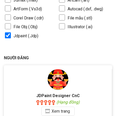
3dmax (.max)
Artcam (.art)
ArtForm (.Vs3d)
Autocad (.dxf, .dwg)
Corel Draw (.cdr)
File mẫu (.stl)
File Obj (.Obj)
Illustrator (.ai)
Jdpaint (.Jdp)
NGƯỜI ĐĂNG
JDPaint Designer CnC
(Hạng đồng)
Xem
trang