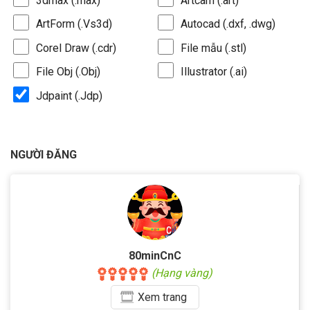
3dmax (.max)
Artcam (.art)
ArtForm (.Vs3d)
Autocad (.dxf, .dwg)
Corel Draw (.cdr)
File mẫu (.stl)
File Obj (.Obj)
Illustrator (.ai)
Jdpaint (.Jdp)
NGƯỜI ĐĂNG
80minCnC
(Hạng vàng)
Xem
trang