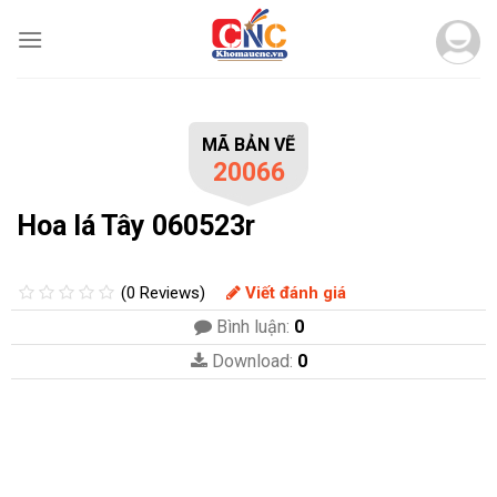
Skip
to
content
MÃ BẢN VẼ
20066
Hoa lá Tây 060523r
(0 Reviews)
Viết đánh giá
Bình luận:
0
Download:
0