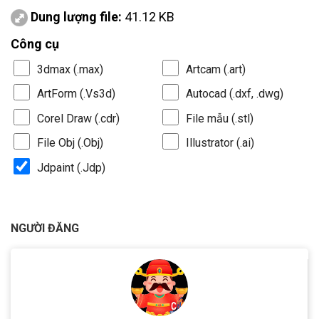
Dung lượng file:
41.12 KB
Công cụ
3dmax (.max)
Artcam (.art)
ArtForm (.Vs3d)
Autocad (.dxf, .dwg)
Corel Draw (.cdr)
File mẫu (.stl)
File Obj (.Obj)
Illustrator (.ai)
Jdpaint (.Jdp)
NGƯỜI ĐĂNG