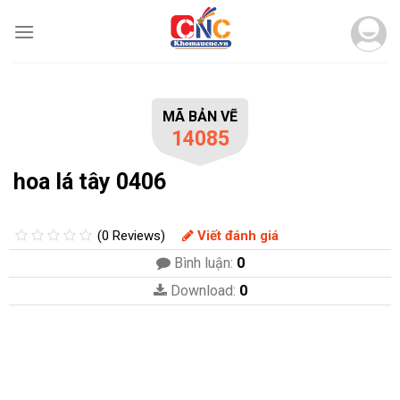
Skip
to
content
MÃ BẢN VẼ
14085
hoa lá tây 0406
(0 Reviews)
Viết đánh giá
Bình luận:
0
Download:
0