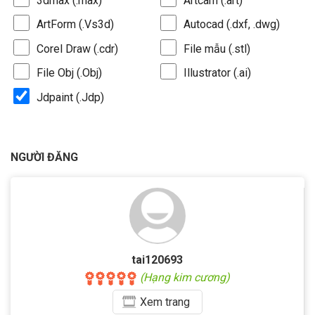
3dmax (.max)
Artcam (.art)
ArtForm (.Vs3d)
Autocad (.dxf, .dwg)
Corel Draw (.cdr)
File mẫu (.stl)
File Obj (.Obj)
Illustrator (.ai)
Jdpaint (.Jdp)
NGƯỜI ĐĂNG
tai120693
(Hạng kim cương)
Xem
trang