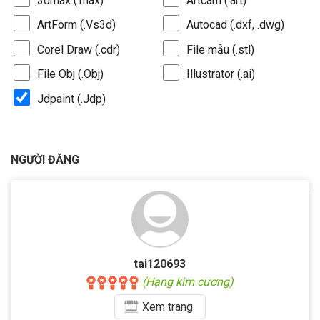
3dmax (.max)
Artcam (.art)
ArtForm (.Vs3d)
Autocad (.dxf, .dwg)
Corel Draw (.cdr)
File mẫu (.stl)
File Obj (.Obj)
Illustrator (.ai)
Jdpaint (.Jdp)
NGƯỜI ĐĂNG
tai120693
(Hạng kim cương)
Xem
trang