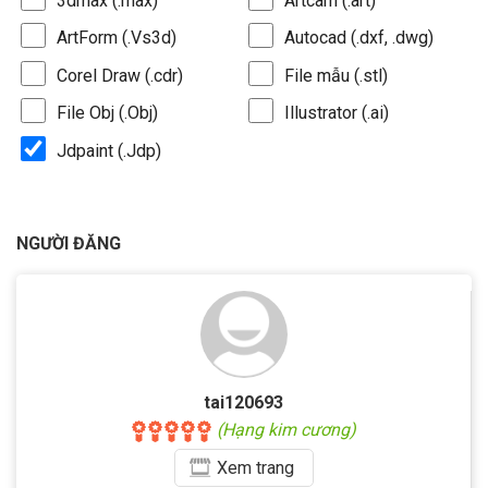
3dmax (.max)
Artcam (.art)
ArtForm (.Vs3d)
Autocad (.dxf, .dwg)
Corel Draw (.cdr)
File mẫu (.stl)
File Obj (.Obj)
Illustrator (.ai)
Jdpaint (.Jdp)
NGƯỜI ĐĂNG
tai120693
(Hạng kim cương)
Xem
trang