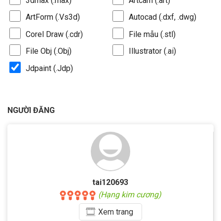
3dmax (.max)
Artcam (.art)
ArtForm (.Vs3d)
Autocad (.dxf, .dwg)
Corel Draw (.cdr)
File mẫu (.stl)
File Obj (.Obj)
Illustrator (.ai)
Jdpaint (.Jdp)
NGƯỜI ĐĂNG
tai120693
(Hạng kim cương)
Xem
trang