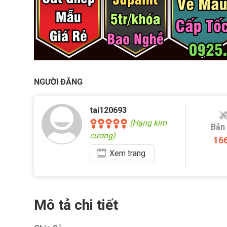
NGƯỜI ĐĂNG
tai120693
(Hạng kim
Bản
cương)
16
Xem
trang
Mô tả chi tiết