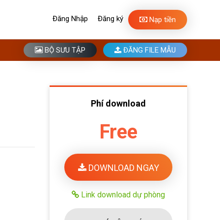
Đăng Nhập
Đăng ký
Nạp tiền
BỘ SƯU TẬP
ĐĂNG FILE MẪU
Phí download
Free
DOWNLOAD NGAY
Link download dự phòng