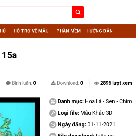
HỦ
HỖ TRỢ VẼ MẪU
PHẦN MỀM – HƯỚNG DẪN
 15a
Bình luận:
0
Download:
0
2896 lượt xem
Danh mục:
Hoa Lá - Sen - Chim
Loại file:
Mẫu Khắc 3D
Ngày đăng:
01-11-2021
File download:
triện.rar