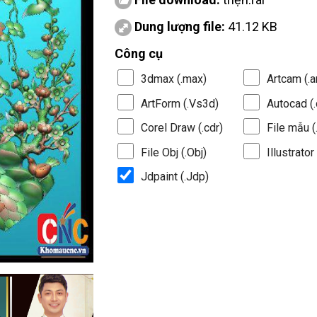
Dung lượng file:
41.12 KB
Công cụ
3dmax (.max)
Artcam (.a
ArtForm (.Vs3d)
Autocad (.
Corel Draw (.cdr)
File mẫu (.
File Obj (.Obj)
Illustrator 
Jdpaint (.Jdp)