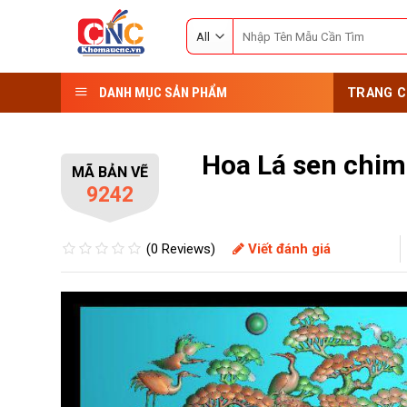
Skip
Search
to
for:
content
DANH MỤC SẢN PHẨM
TRANG C
Hoa Lá sen chim
MÃ BẢN VẼ
9242
(0 Reviews)
Viết đánh giá