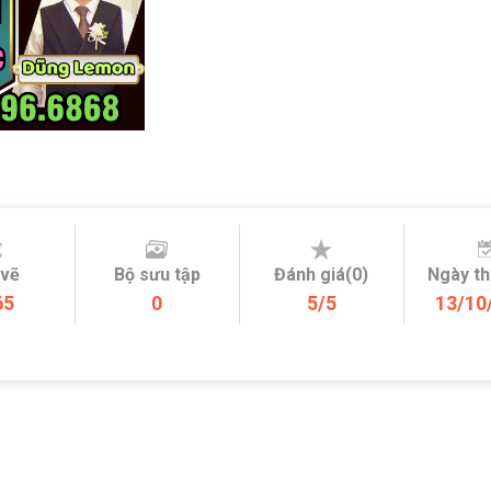
 vẽ
Bộ sưu tập
Đánh giá(0)
Ngày t
65
0
5/5
13/10