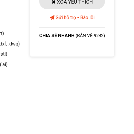
XOÁ YÊU THÍCH
Gửi hỗ trợ - Báo lỗi
rt)
CHIA SẺ NHANH
(BẢN VẼ 9242)
dxf, .dwg)
stl)
(.ai)