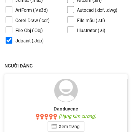
3dmax (.max)
Artcam (.art)
ArtForm (.Vs3d)
Autocad (.dxf, .dwg)
Corel Draw (.cdr)
File mẫu (.stl)
File Obj (.Obj)
Illustrator (.ai)
Jdpaint (.Jdp)
NGƯỜI ĐĂNG
Daoduycnc
(Hạng kim cương)
Xem
trang