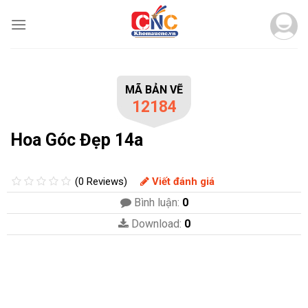
Skip
to
content
MÃ BẢN VẼ
12184
Hoa Góc Đẹp 14a
(0 Reviews)
Viết đánh giá
Bình luận:
0
Download:
0