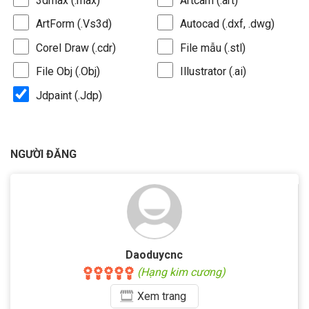
3dmax (.max)
Artcam (.art)
ArtForm (.Vs3d)
Autocad (.dxf, .dwg)
Corel Draw (.cdr)
File mẫu (.stl)
File Obj (.Obj)
Illustrator (.ai)
Jdpaint (.Jdp)
NGƯỜI ĐĂNG
Daoduycnc
(Hạng kim cương)
Xem
trang