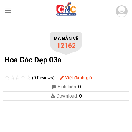
Skip
to
content
MÃ BẢN VẼ
12162
Hoa Góc Đẹp 03a
(0 Reviews)
Viết đánh giá
Bình luận:
0
Download:
0