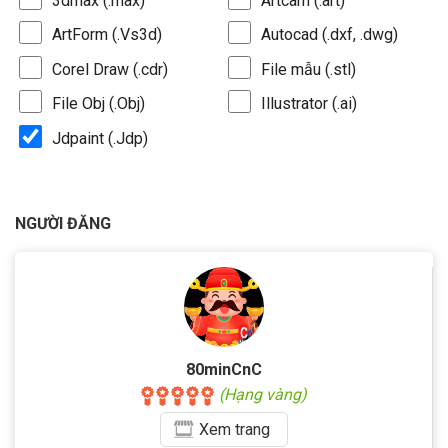
3dmax (.max)
Artcam (.art)
ArtForm (.Vs3d)
Autocad (.dxf, .dwg)
Corel Draw (.cdr)
File mẫu (.stl)
File Obj (.Obj)
Illustrator (.ai)
Jdpaint (.Jdp)
NGƯỜI ĐĂNG
80minCnC
(Hạng vàng)
Xem
trang