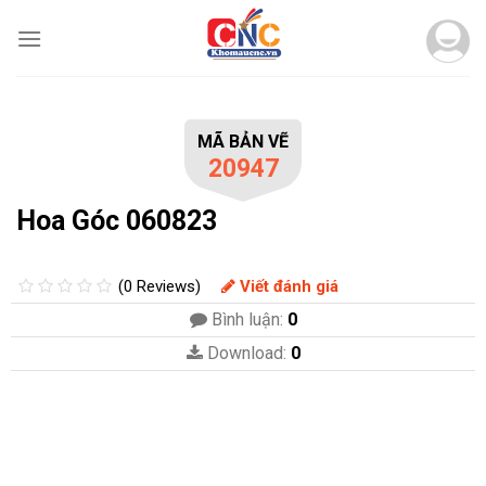
Skip
to
content
MÃ BẢN VẼ
20947
Hoa Góc 060823
(0 Reviews)
Viết đánh giá
Bình luận:
0
Download:
0