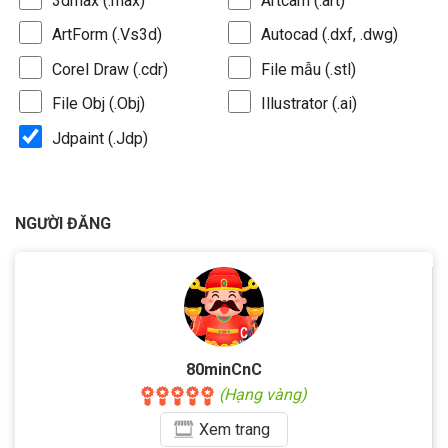
3dmax (.max)
Artcam (.art)
ArtForm (.Vs3d)
Autocad (.dxf, .dwg)
Corel Draw (.cdr)
File mẫu (.stl)
File Obj (.Obj)
Illustrator (.ai)
Jdpaint (.Jdp)
NGƯỜI ĐĂNG
80minCnC
(Hạng vàng)
Xem
trang