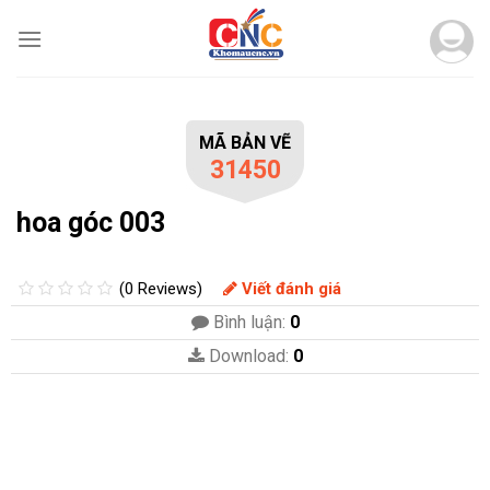
Skip
to
content
MÃ BẢN VẼ
31450
hoa góc 003
(0 Reviews)
Viết đánh giá
Bình luận:
0
Download:
0