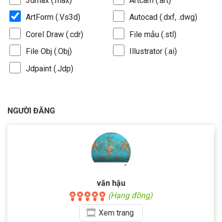
3dmax (.max)
Artcam (.art)
ArtForm (.Vs3d)
Autocad (.dxf, .dwg)
Corel Draw (.cdr)
File mẫu (.stl)
File Obj (.Obj)
Illustrator (.ai)
Jdpaint (.Jdp)
NGƯỜI ĐĂNG
văn hậu
(Hạng đồng)
Xem
trang