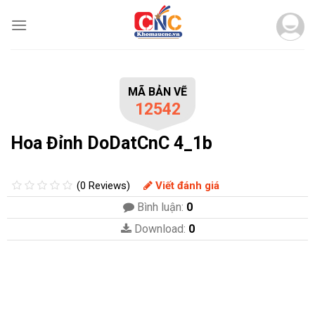
Skip
to
content
MÃ BẢN VẼ
12542
Hoa Đỉnh DoDatCnC 4_1b
(0 Reviews)
Viết đánh giá
Bình luận:
0
Download:
0