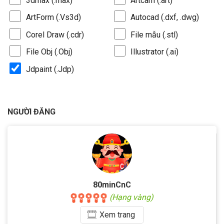
3dmax (.max)
Artcam (.art)
ArtForm (.Vs3d)
Autocad (.dxf, .dwg)
Corel Draw (.cdr)
File mẫu (.stl)
File Obj (.Obj)
Illustrator (.ai)
Jdpaint (.Jdp)
NGƯỜI ĐĂNG
80minCnC
(Hạng vàng)
Xem
trang