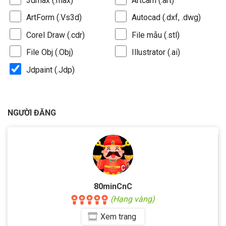
3dmax (.max)
Artcam (.art)
ArtForm (.Vs3d)
Autocad (.dxf, .dwg)
Corel Draw (.cdr)
File mẫu (.stl)
File Obj (.Obj)
Illustrator (.ai)
Jdpaint (.Jdp)
NGƯỜI ĐĂNG
80minCnC
(Hạng vàng)
Xem
trang