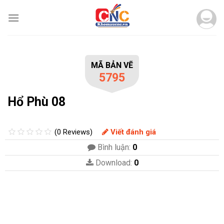
Skip
to
content
MÃ BẢN VẼ
5795
Hổ Phù 08
(0 Reviews)
Viết đánh giá
Bình luận:
0
Download:
0