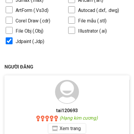
3dmax (.max)
Artcam (.art)
ArtForm (.Vs3d)
Autocad (.dxf, .dwg)
Corel Draw (.cdr)
File mẫu (.stl)
File Obj (.Obj)
Illustrator (.ai)
Jdpaint (.Jdp)
NGƯỜI ĐĂNG
tai120693
(Hạng kim cương)
Xem
trang