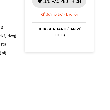
LƯU VÀO YÊU THÍCH
Gửi hỗ trợ - Báo lỗi
rt)
CHIA SẺ NHANH
(BẢN VẼ
30186)
dxf, .dwg)
stl)
(.ai)