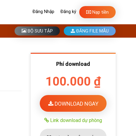
Đăng Nhập
Đăng ký
Nạp tiền
BỘ SƯU TẬP
ĐĂNG FILE MẪU
Phí download
100.000 ₫
DOWNLOAD NGAY
Link download dự phòng