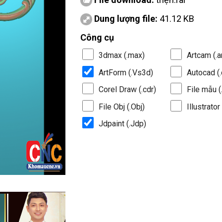
Dung lượng file:
41.12 KB
Công cụ
3dmax (.max)
Artcam (.a
ArtForm (.Vs3d)
Autocad (.
Corel Draw (.cdr)
File mẫu (.
File Obj (.Obj)
Illustrator 
Jdpaint (.Jdp)