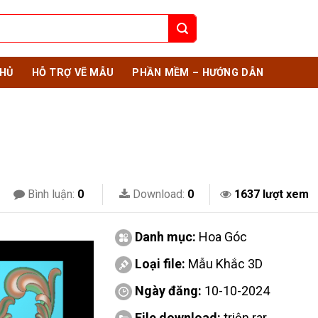
HỦ
HỖ TRỢ VẼ MẪU
PHẦN MỀM – HƯỚNG DẪN
Bình luận:
0
Download:
0
1637 lượt xem
Danh mục:
Hoa Góc
Loại file:
Mẫu Khắc 3D
Ngày đăng:
10-10-2024
File download:
triện.rar