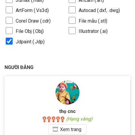
3dmax (.max)
Artcam (.art)
ArtForm (.Vs3d)
Autocad (.dxf, .dwg)
Corel Draw (.cdr)
File mẫu (.stl)
File Obj (.Obj)
Illustrator (.ai)
Jdpaint (.Jdp)
NGƯỜI ĐĂNG
thọ cnc
(Hạng vàng)
Xem
trang