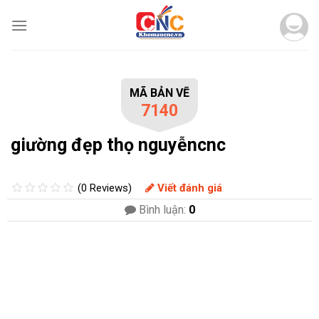
Skip
to
content
MÃ BẢN VẼ
7140
giường đẹp thọ nguyễncnc
(0 Reviews)
Viết đánh giá
Bình luận:
0