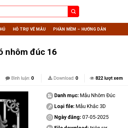
HỦ
HỖ TRỢ VẼ MẪU
PHẦN MỀM – HƯỚNG DẪN
ió nhôm đúc 16
Bình luận:
0
Download:
0
822 lượt xem
Danh mục:
Mẫu Nhôm Đúc
Loại file:
Mẫu Khắc 3D
Ngày đăng:
07-05-2025
File download:
triện.rar