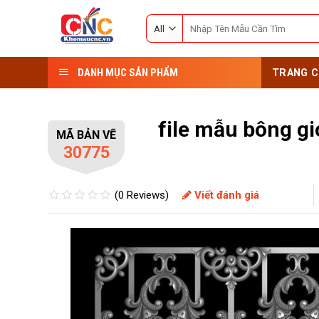
Skip
Search
to
for:
content
DANH MỤC SẢN PHẨM
TRANG C
file mẫu bông g
MÃ BẢN VẼ
30775
(0 Reviews)
Viết đánh giá