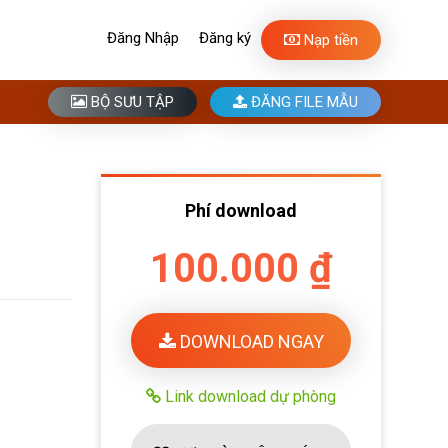
Đăng Nhập
Đăng ký
Nạp tiền
BỘ SƯU TẬP
ĐĂNG FILE MẪU
Phí download
100.000 ₫
DOWNLOAD NGAY
Link download dự phòng