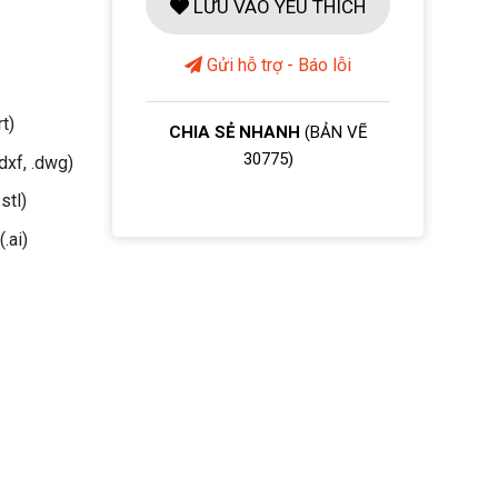
LƯU VÀO YÊU THÍCH
Gửi hỗ trợ - Báo lỗi
rt)
CHIA SẺ NHANH
(BẢN VẼ
30775)
dxf, .dwg)
stl)
(.ai)