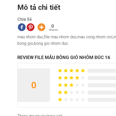
Mô tả chi tiết
Chia Sẻ
0
Shares
mau nhom duc,file mau nhom duc,mau cong nhom cnc,ma
bong gio,bong gio nhom duc
REVIEW FILE MẪU BÔNG GIÓ NHÔM ĐÚC 16
0
There are no reviews yet.