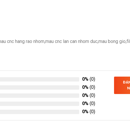
u cnc hang rao nhom,mau cnc lan can nhom duc,mau bong gio,fi
0%
(0)
ĐÁN
0%
(0)
N
0%
(0)
0%
(0)
0%
(0)