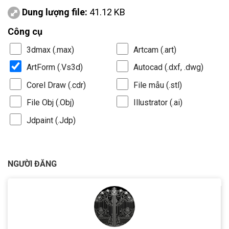
Dung lượng file:
41.12 KB
Công cụ
3dmax (.max)
Artcam (.art)
ArtForm (.Vs3d)
Autocad (.dxf, .dwg)
Corel Draw (.cdr)
File mẫu (.stl)
File Obj (.Obj)
Illustrator (.ai)
Jdpaint (.Jdp)
NGƯỜI ĐĂNG