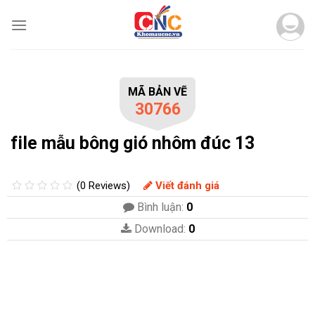
Skip
to
content
MÃ BẢN VẼ
30766
file mẫu bông gió nhôm đúc 13
(0 Reviews)
Viết đánh giá
Bình luận:
0
Download:
0