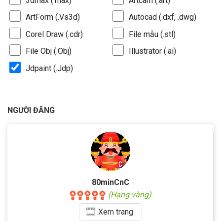
3dmax (.max)
Artcam (.art)
ArtForm (.Vs3d)
Autocad (.dxf, .dwg)
Corel Draw (.cdr)
File mẫu (.stl)
File Obj (.Obj)
Illustrator (.ai)
Jdpaint (.Jdp)
NGƯỜI ĐĂNG
80minCnC
(Hạng vàng)
Xem
trang