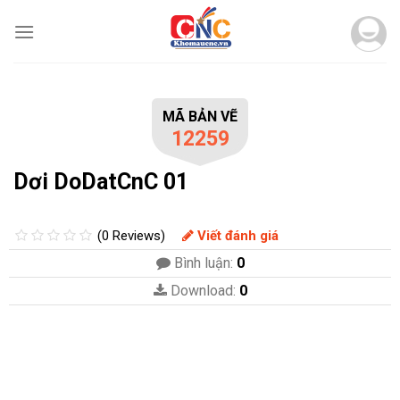
Skip
to
content
MÃ BẢN VẼ
12259
Dơi DoDatCnC 01
(0 Reviews)
Viết đánh giá
Bình luận:
0
Download:
0