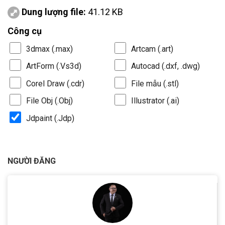
Dung lượng file:
41.12 KB
Công cụ
3dmax (.max)
Artcam (.art)
ArtForm (.Vs3d)
Autocad (.dxf, .dwg)
Corel Draw (.cdr)
File mẫu (.stl)
File Obj (.Obj)
Illustrator (.ai)
Jdpaint (.Jdp)
NGƯỜI ĐĂNG