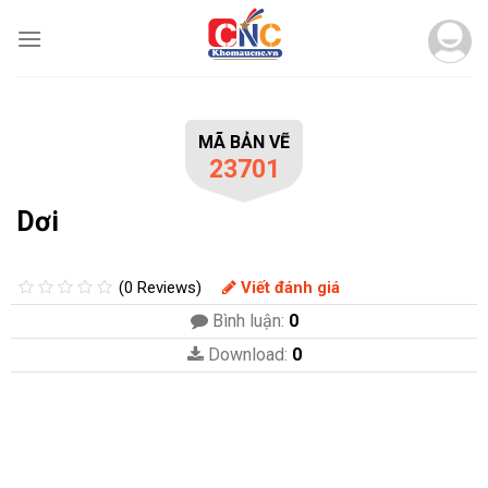
Skip
to
content
MÃ BẢN VẼ
23701
Dơi
(0 Reviews)
Viết đánh giá
Bình luận:
0
Download:
0