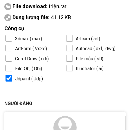
File download:
triện.rar
Dung lượng file:
41.12 KB
Công cụ
3dmax (.max)
Artcam (.art)
ArtForm (.Vs3d)
Autocad (.dxf, .dwg)
Corel Draw (.cdr)
File mẫu (.stl)
File Obj (.Obj)
Illustrator (.ai)
Jdpaint (.Jdp)
NGƯỜI ĐĂNG