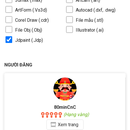
3dmax (.max)
Artcam (.art)
ArtForm (.Vs3d)
Autocad (.dxf, .dwg)
Corel Draw (.cdr)
File mẫu (.stl)
File Obj (.Obj)
Illustrator (.ai)
Jdpaint (.Jdp)
NGƯỜI ĐĂNG
80minCnC
(Hạng vàng)
Xem
trang