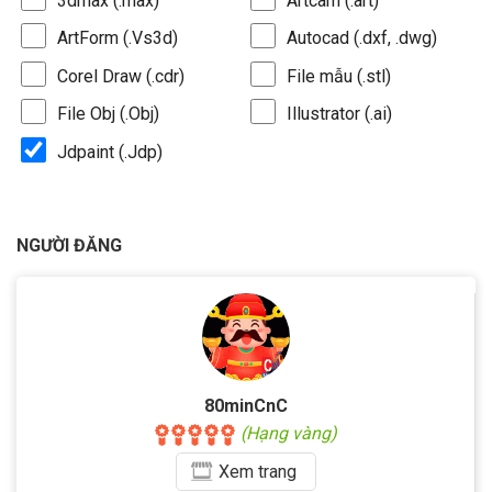
3dmax (.max)
Artcam (.art)
ArtForm (.Vs3d)
Autocad (.dxf, .dwg)
Corel Draw (.cdr)
File mẫu (.stl)
File Obj (.Obj)
Illustrator (.ai)
Jdpaint (.Jdp)
NGƯỜI ĐĂNG
80minCnC
(Hạng vàng)
Xem
trang