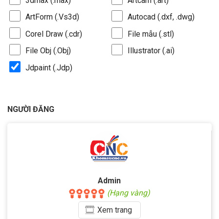
3dmax (.max)
Artcam (.art)
ArtForm (.Vs3d)
Autocad (.dxf, .dwg)
Corel Draw (.cdr)
File mẫu (.stl)
File Obj (.Obj)
Illustrator (.ai)
Jdpaint (.Jdp)
NGƯỜI ĐĂNG
Admin
(Hạng vàng)
Xem
trang