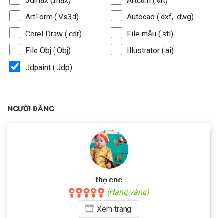
3dmax (.max)
Artcam (.art)
ArtForm (.Vs3d)
Autocad (.dxf, .dwg)
Corel Draw (.cdr)
File mẫu (.stl)
File Obj (.Obj)
Illustrator (.ai)
Jdpaint (.Jdp)
NGƯỜI ĐĂNG
thọ cnc
(Hạng vàng)
Xem
trang