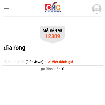
Skip
to
content
MÃ BẢN VẼ
12389
đĩa rồng
(0 Reviews)
Viết đánh giá
Bình luận:
0