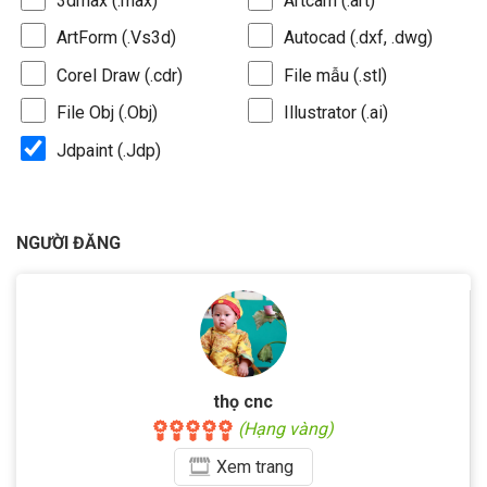
3dmax (.max)
Artcam (.art)
ArtForm (.Vs3d)
Autocad (.dxf, .dwg)
Corel Draw (.cdr)
File mẫu (.stl)
File Obj (.Obj)
Illustrator (.ai)
Jdpaint (.Jdp)
NGƯỜI ĐĂNG
thọ cnc
(Hạng vàng)
Xem
trang