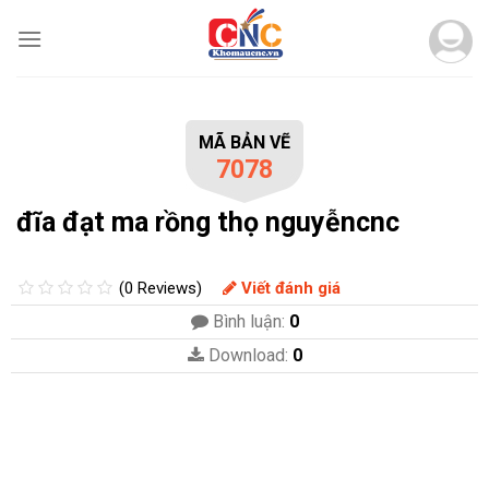
Skip
to
content
MÃ BẢN VẼ
7078
đĩa đạt ma rồng thọ nguyễncnc
(0 Reviews)
Viết đánh giá
Bình luận:
0
Download:
0