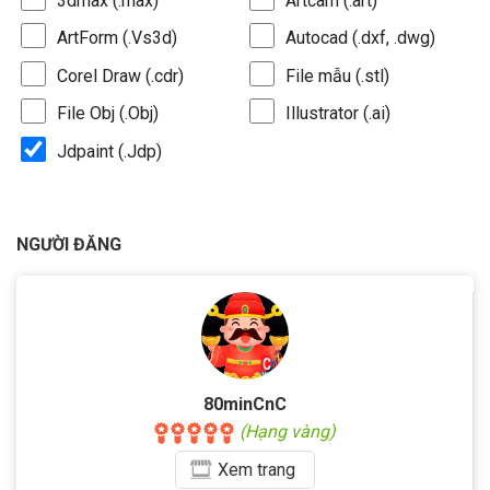
3dmax (.max)
Artcam (.art)
ArtForm (.Vs3d)
Autocad (.dxf, .dwg)
Corel Draw (.cdr)
File mẫu (.stl)
File Obj (.Obj)
Illustrator (.ai)
Jdpaint (.Jdp)
NGƯỜI ĐĂNG
80minCnC
(Hạng vàng)
Xem
trang