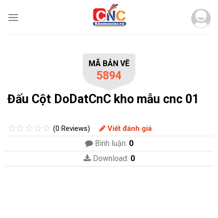
Skip
to
content
MÃ BẢN VẼ
5894
Đấu Cột DoDatCnC kho mẫu cnc 01
(0 Reviews)
Viết đánh giá
Bình luận:
0
Download:
0