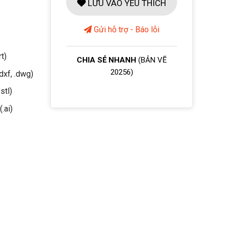
LƯU VÀO YÊU THÍCH
Gửi hỗ trợ - Báo lỗi
rt)
CHIA SẺ NHANH
(BẢN VẼ
20256)
dxf, .dwg)
stl)
(.ai)