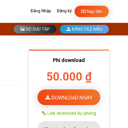
Đăng Nhập
Đăng ký
Nạp tiền
BỘ SƯU TẬP
ĐĂNG FILE MẪU
Phí download
50.000 ₫
DOWNLOAD NGAY
Link download dự phòng