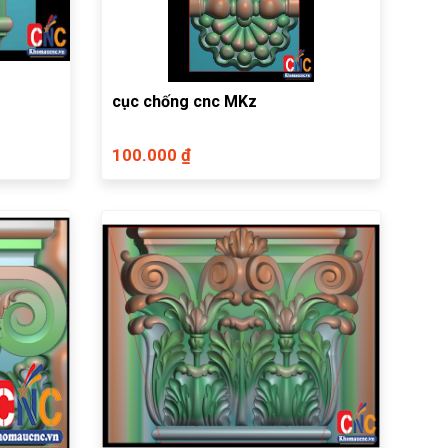
cục chống cnc MKz
100.000 ₫