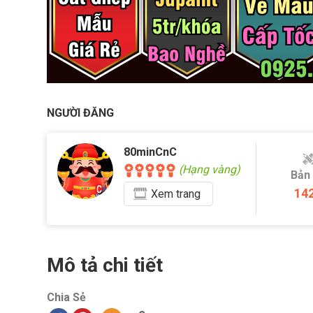
NGƯỜI ĐĂNG
80minCnC
(Hạng vàng)
Bản
14
Xem
trang
Mô tả chi tiết
Chia Sẻ