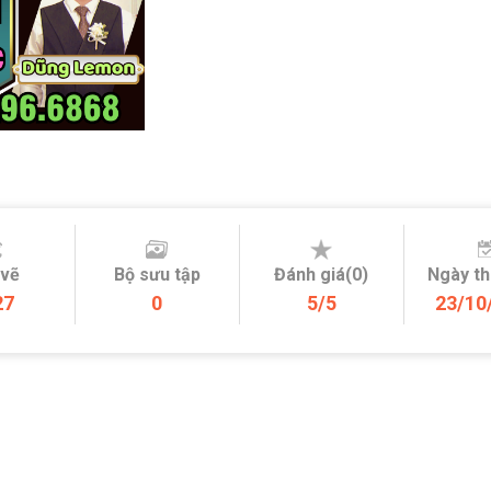
 vẽ
Bộ sưu tập
Đánh giá(0)
Ngày t
27
0
5/5
23/10