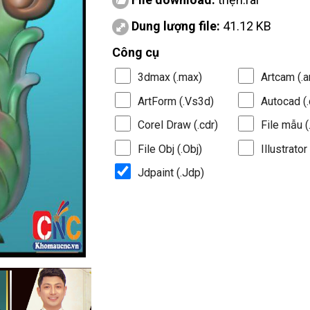
Dung lượng file:
41.12 KB
Công cụ
3dmax (.max)
Artcam (.a
ArtForm (.Vs3d)
Autocad (.
Corel Draw (.cdr)
File mẫu (.
File Obj (.Obj)
Illustrator 
Jdpaint (.Jdp)