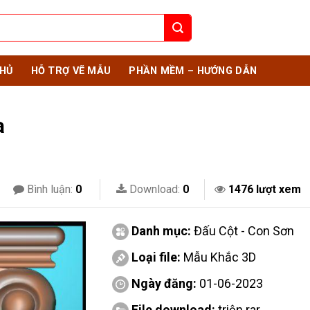
HỦ
HỖ TRỢ VẼ MẪU
PHẦN MỀM – HƯỚNG DẪN
a
Bình luận:
0
Download:
0
1476 lượt xem
Danh mục:
Đấu Cột - Con Sơn
Loại file:
Mẫu Khắc 3D
Ngày đăng:
01-06-2023
File download:
triện.rar