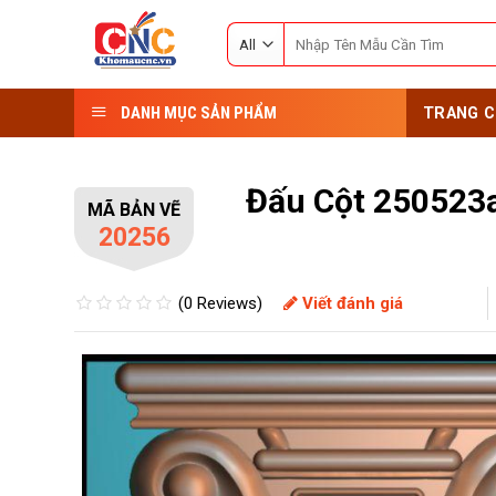
Skip
Search
to
for:
content
DANH MỤC SẢN PHẨM
TRANG C
Đấu Cột 250523
MÃ BẢN VẼ
20256
(0 Reviews)
Viết đánh giá