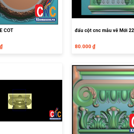
E COT
đấu cột cnc mẫu vẽ Mới 22
 ₫
80.000 ₫