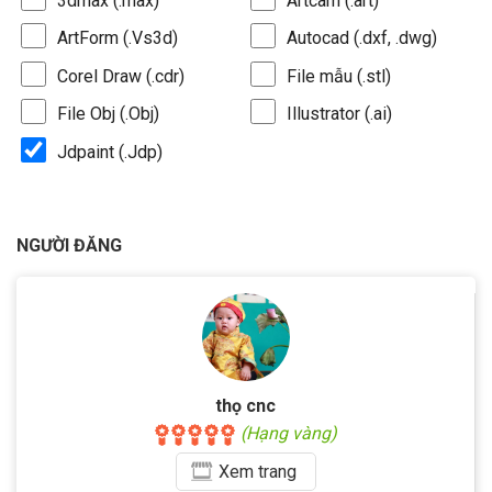
3dmax (.max)
Artcam (.art)
ArtForm (.Vs3d)
Autocad (.dxf, .dwg)
Corel Draw (.cdr)
File mẫu (.stl)
File Obj (.Obj)
Illustrator (.ai)
Jdpaint (.Jdp)
NGƯỜI ĐĂNG
thọ cnc
(Hạng vàng)
Xem
trang