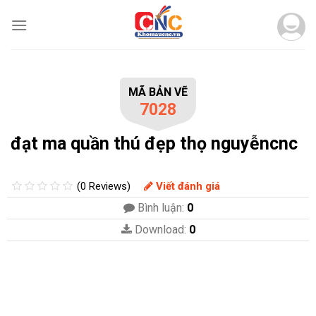
Skip
to
content
MÃ BẢN VẼ
7028
đạt ma quần thú đẹp thọ nguyễncnc
(0 Reviews)
Viết đánh giá
Bình luận:
0
Download:
0