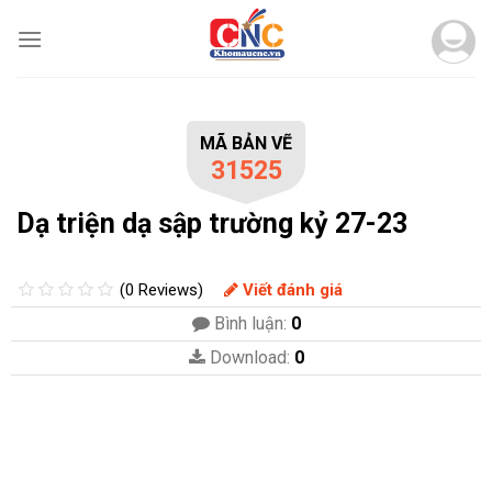
Skip
to
content
MÃ BẢN VẼ
31525
Dạ triện dạ sập trường kỷ 27-23
(0 Reviews)
Viết đánh giá
Bình luận:
0
Download:
0