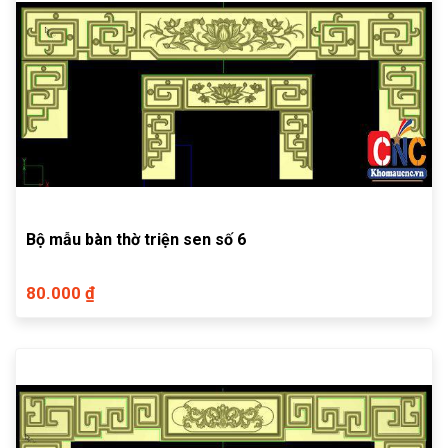
Bộ mẫu bàn thờ triện sen số 6
80.000 ₫