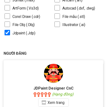
3dmax (.max)
Artcam (.art)
ArtForm (.Vs3d)
Autocad (.dxf, .dwg)
Corel Draw (.cdr)
File mẫu (.stl)
File Obj (.Obj)
Illustrator (.ai)
Jdpaint (.Jdp)
NGƯỜI ĐĂNG
JDPaint Designer CnC
(Hạng đồng)
Xem
trang