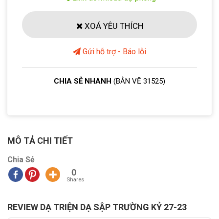
XOÁ YÊU THÍCH
Gửi hỗ trợ - Báo lỗi
CHIA SẺ NHANH
(BẢN VẼ 31525)
MÔ TẢ CHI TIẾT
Chia Sẻ
0
Shares
REVIEW DẠ TRIỆN DẠ SẬP TRƯỜNG KỶ 27-23