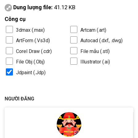
Dung lượng file:
41.12 KB
Công cụ
3dmax (.max)
Artcam (.art)
ArtForm (.Vs3d)
Autocad (.dxf, .dwg)
Corel Draw (.cdr)
File mẫu (.stl)
File Obj (.Obj)
Illustrator (.ai)
Jdpaint (.Jdp)
NGƯỜI ĐĂNG