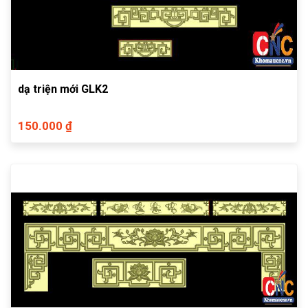
dạ triện mới GLK2
150.000 ₫