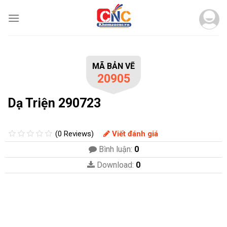
Skip
to
content
MÃ BẢN VẼ
20905
Dạ Triện 290723
(0 Reviews)
Viết đánh giá
Bình luận:
0
Download:
0