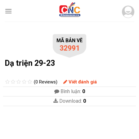
Skip
to
content
MÃ BẢN VẼ
32991
Dạ triện 29-23
(0 Reviews)
Viết đánh giá
Bình luận:
0
Download:
0