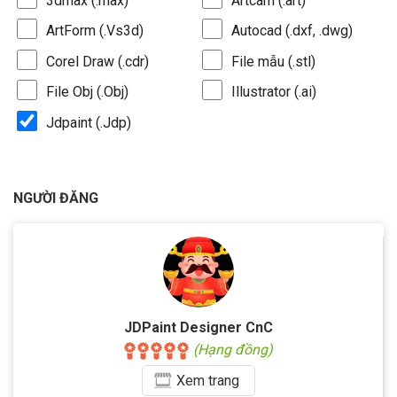
3dmax (.max)
Artcam (.art)
ArtForm (.Vs3d)
Autocad (.dxf, .dwg)
Corel Draw (.cdr)
File mẫu (.stl)
File Obj (.Obj)
Illustrator (.ai)
Jdpaint (.Jdp)
NGƯỜI ĐĂNG
JDPaint Designer CnC
(Hạng đồng)
Xem
trang