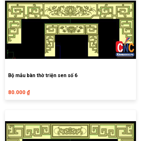
Bộ mẫu bàn thờ triện sen số 6
80.000 ₫